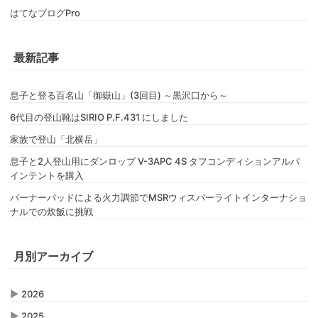
はてなブログPro
最新記事
息子と登る百名山「御嶽山」(3回目) ～黒沢口から～
6代目の登山靴はSIRIO P.F.431 にしました
家族で登山「北横岳」
息子と2人登山用にダンロップ V-3APC 4S タフコンディションアルパ
インテントを購入
バーナーパッドによる火力調節でMSRウィスパーライトインターナショ
ナルでの炊飯に挑戦
月別アーカイブ
▶
2026
▶
2025